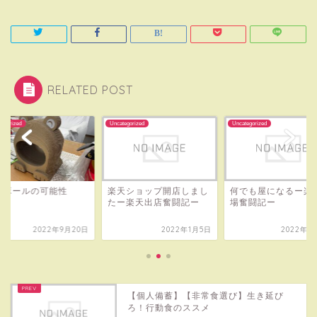
RELATED POST
tegorized
Uncategorized
Uncategorized
ンボールの可能性
楽天ショップ開店しまし
何でも屋になるー楽
たー楽天出店奮闘記ー
場奮闘記ー
2022年9月20日
2022年1月5日
2022年1
【個人備蓄】【非常食選び】生き延び
ろ！行動食のススメ