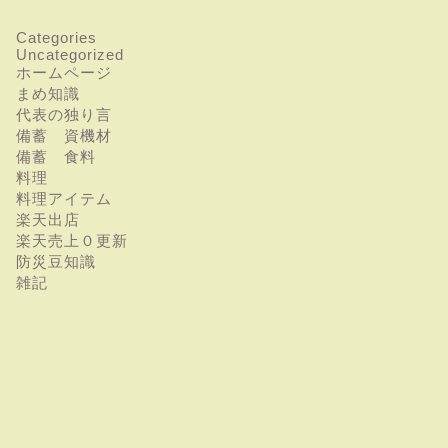
Categories
Uncategorized
ホームページ
まめ知識
代表の独り言
備蓄 資機材
備蓄 食料
料理
料理アイテム
楽天出店
楽天売上０更新
防災豆知識
雑記