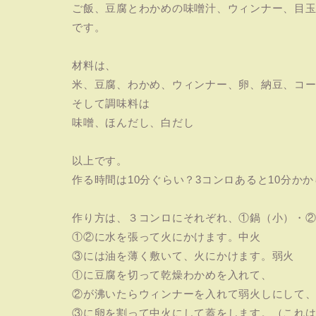
ご飯、豆腐とわかめの味噌汁、ウィンナー、目
です。
材料は、
米、豆腐、わかめ、ウィンナー、卵、納豆、コ
そして調味料は
味噌、ほんだし、白だし
以上です。
作る時間は10分ぐらい？3コンロあると10分か
作り方は、３コンロにそれぞれ、①鍋（小）・②フ
①②に水を張って火にかけます。中火
③には油を薄く敷いて、火にかけます。弱火
①に豆腐を切って乾燥わかめを入れて、
②が沸いたらウィンナーを入れて弱火しにして
③に卵を割って中火にして蓋をします。（これ