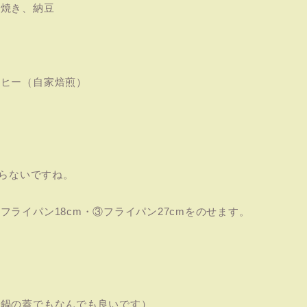
玉焼き、納豆
ーヒー（自家焙煎）
からないですね。
ライパン18cm・③フライパン27cmをのせます。
、
は鍋の蓋でもなんでも良いです）