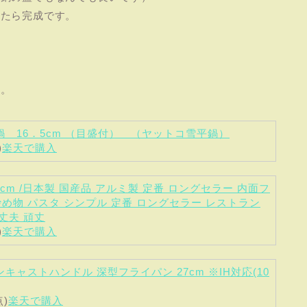
れたら完成です。
た。
鍋 16．5cm （目盛付） （ヤットコ雪平鍋）
)
楽天で購入
cm /日本製 国産品 アルミ製 定番 ロングセラー 内面フ
炒め物 パスタ シンプル 定番 ロングセラー レストラン
丈夫 頑丈
)
楽天で購入
テンキャストハンドル 深型フライパン 27cm ※IH対応(10
点)
楽天で購入