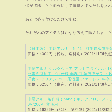
①が沸騰したら弱火にして味噌とほんだしを入
あとは盛り付けるだけですね。
それぞれのアイテムはかなり考えて購入しまし
【日本製】 中尾アルミ N-41 打出厚板雪平
価格：4004円（税込、送料別) (2021/11/3時点
中尾アルミ シルクウェア アルミフライパン 18
ッ素樹脂加工 プロ仕様 業務用 熱伝導が良い 
洋食 イタリアン バー 居酒屋 ファミレス 料亭 
価格：6256円（税込、送料別) (2021/11/3時点
中尾アルミ製作所 ( nako ) キングフロン ス
0V/200V) 業務用
価格：16326円（税込、送料別) (2021/11/2時