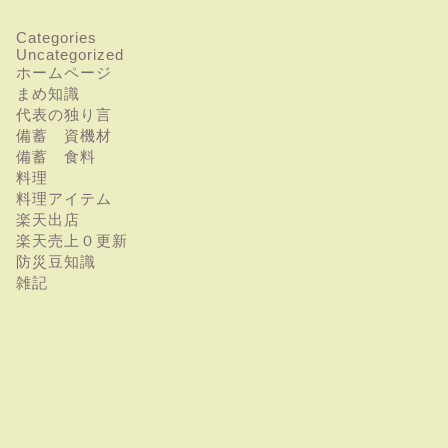
Categories
Uncategorized
ホームページ
まめ知識
代表の独り言
備蓄 資機材
備蓄 食料
料理
料理アイテム
楽天出店
楽天売上０更新
防災豆知識
雑記