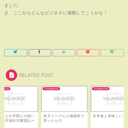
ました。
さ、ここからどんなビジネスに展開してこうかな！
RELATED POST
tegorized
Uncategorized
Uncategorized
像以上の手間との戦い
楽天イーグルス感謝祭で
非常食と美味しい
楽天市場出店奮闘記ー
買ったもの