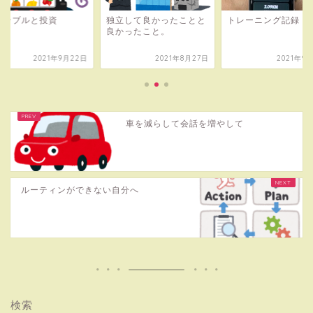
ャンブルと投資
独立して良かったことと
トレーニング記録
良かったこと。
2021年9月22日
2021年8月27日
2021年9
車を減らして会話を増やして
ルーティンができない自分へ
検索