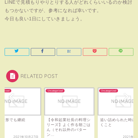
LINEで見積もりやりとりする人がどれくらいいるのか検討
もつかないですが、参考になれば幸いです。
今日も良い1日にしていきましょう。
RELATED POST
tegorized
Uncategorized
Uncategorized
んな形でも継続
【令和起業社長の料理シ
追い詰められた時に
リーズ】よく作る朝ごは
くこと
ん（それ以外のパター
ン...
2021年10月27日
2021年1